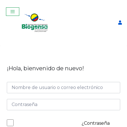
¡Hola, bienvenido de nuevo!
SALVA TU GANADO:
PRIMEROS AUXILIOS
BOVINOS MARZO 2026
$
150,00
+
ADD
¿Contraseña