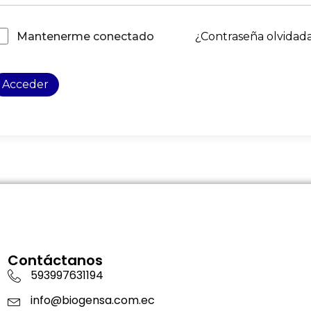
¿Contraseña olvidad
Mantenerme conectado
Acceder
Contáctanos
593997631194
info@biogensa.com.ec