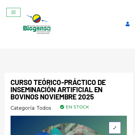
CURSO TEÓRICO-PRÁCTICO DE
INSEMINACIÓN ARTIFICIAL EN
Práctico de
Curso Teórico-Práct
BOVINOS NOVIEMBRE 2025
eproductiva
Inseminación Artifici
EN STOCK
Categoría:
Todos
tuto benjamín
Bovinos Enero 2026
eo
$
320,00
+
ADD