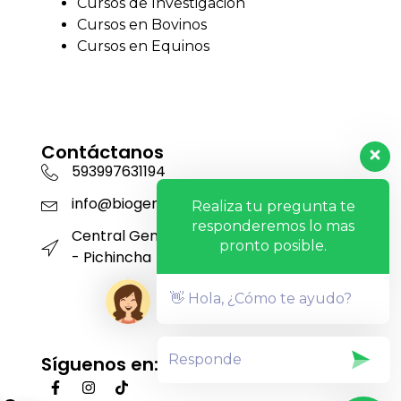
Cursos de Investigación
Cursos en Bovinos
Cursos en Equinos
Contáctanos
593997631194
info@biogensa.com.ec
Realiza tu pregunta te
responderemos lo mas
Central Genética San Carlos - Machachi
pronto posible.
- Pichincha
👋 Hola, ¿Cómo te ayudo?
Síguenos en: