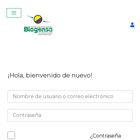
¡Hola, bienvenido de nuevo!
Curso Teórico-Práctico De
Inseminación Artificial En
Bovinos Junio 2025
$
320,00
+
ADD
¿Contraseña