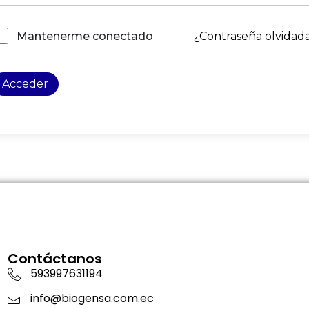
¿Contraseña olvidad
Mantenerme conectado
Acceder
Contáctanos
593997631194
info@biogensa.com.ec