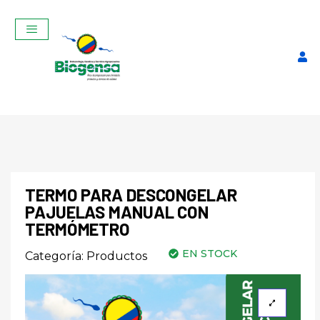
TERMO PARA DESCONGELAR
PAJUELAS MANUAL CON
Curso Teórico-Práctico De
TERMÓMETRO
Inseminación Artificial En
EN STOCK
Categoría:
Productos
Bovinos Febrero 2026
$
320,00
+
ADD