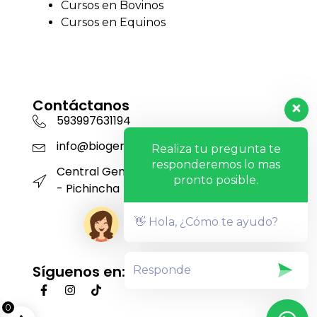
Cursos en Bovinos
Cursos en Equinos
Contáctanos
593997631194
info@biogensa.com.ec
Realiza tu pregunta te
responderemos lo mas
Central Genética San Carlos - Machachi
pronto posible.
- Pichincha
👋 Hola, ¿Cómo te ayudo?
Síguenos en:
0