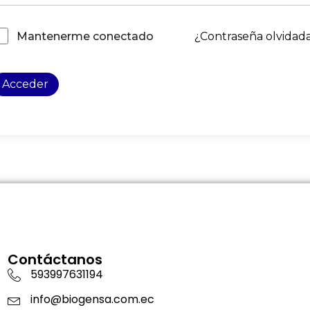
¿Contraseña olvidad
Mantenerme conectado
Acceder
Contáctanos
593997631194
info@biogensa.com.ec