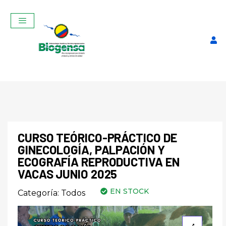
CURSO TEÓRICO-PRÁCTICO DE
GINECOLOGÍA, PALPACIÓN Y
SALVA TU GANADO:
ECOGRAFÍA REPRODUCTIVA EN
PRIMEROS AUXILIOS
VACAS JUNIO 2025
BOVINOS MARZO 2026
EN STOCK
Categoría:
Todos
$
150,00
+
ADD