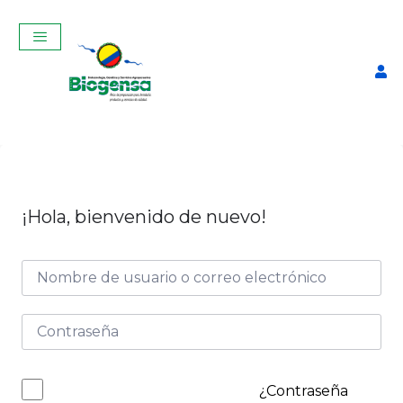
¡Hola, bienvenido de nuevo!
Curso Teórico-Práctico De
Inseminación Artificial En
Bovinos Mayo 2025
$
320,00
+
ADD
¿Contraseña