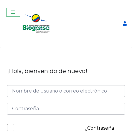
¡Hola, bienvenido de nuevo!
Curso Teórico-Práctico De
Inseminación Artificial En
Bovinos Marzo 2025
$
320,00
+
ADD
¿Contraseña