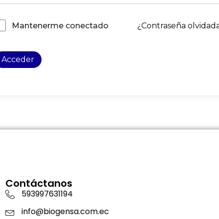
¿Contraseña olvidad
Mantenerme conectado
Acceder
Contáctanos
593997631194
info@biogensa.com.ec