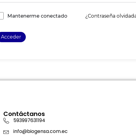
¿Contraseña olvidad
Mantenerme conectado
Acceder
Contáctanos
593997631194
info@biogensa.com.ec