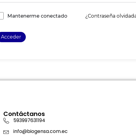
¿Contraseña olvidad
Mantenerme conectado
Acceder
Contáctanos
593997631194
info@biogensa.com.ec