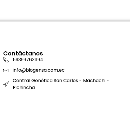
Contáctanos
593997631194
info@biogensa.com.ec
Central Genética San Carlos - Machachi -
Pichincha