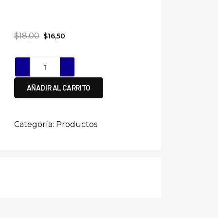
$
18,00
$
16,50
AÑADIR AL CARRITO
Categoría:
Productos