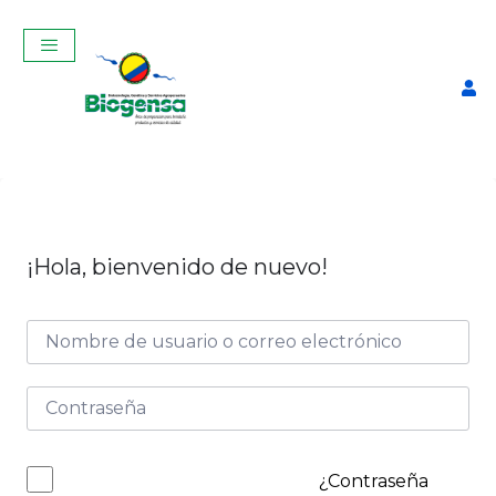
¡Hola, bienvenido de nuevo!
Detector de Celo
Autoadhesivo
$
65,00
+
ADD
¿Contraseña