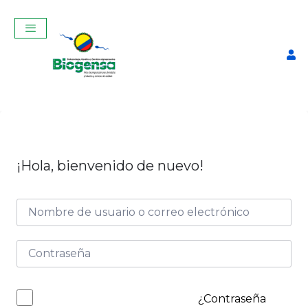
¡Hola, bienvenido de nuevo!
Curso Teórico de
Introducción a la
Inseminación Artificial En
Bovinos IKIAM 2025
$
200,00
+
ADD
¿Contraseña