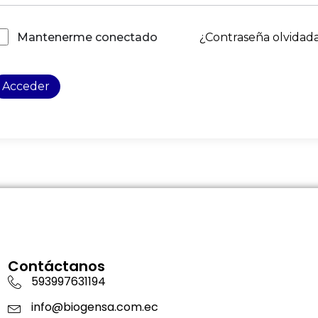
¿Contraseña olvidad
Mantenerme conectado
Acceder
Contáctanos
593997631194
info@biogensa.com.ec