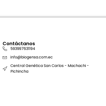
Contáctanos
593997631194
info@biogensa.com.ec
Central Genética San Carlos - Machachi -
Pichincha