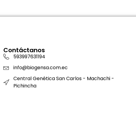
Contáctanos
593997631194
info@biogensa.com.ec
Central Genética San Carlos - Machachi -
Pichincha