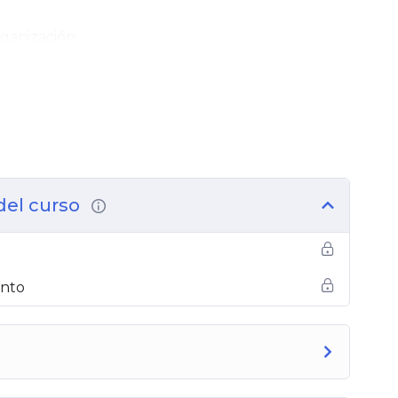
ganización.
fácil acceso.
us conocimientos y habilidades.
 cada paso!
Si tienen dudas, no duden en
 excelencia de Produbiogensa!
Estamos seguros
a para su formación profesional.
 del curso
ento