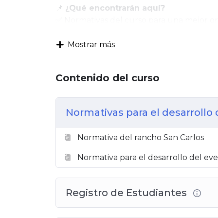
📌
¿Qué encontrarán aquí?
✅ Normativas del curso para una mejor or
✅ Materiales de estudio actualizados y de 
✅ Actividades diseñadas para fortalecer s
Mostrar más
📢
Estamos aquí para acompañarlos en
consultarnos.
Contenido del curso
💡
¡Gracias por confiar en la calidad y
de que esta experiencia será enriquecedor
Normativas para el desarrollo
🚀
¡Manos a la obra!
Normativa del rancho San Carlos
Normativa para el desarrollo del ev
Registro de Estudiantes