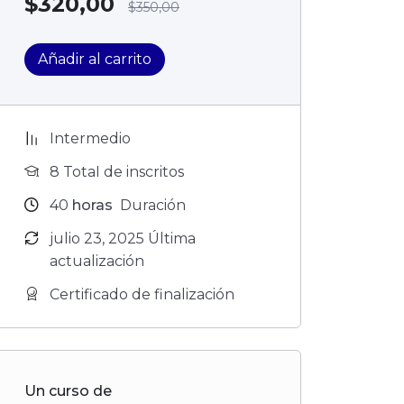
$
320,00
$
350,00
Añadir al carrito
Intermedio
8 TotaI de inscritos
40
horas
Duración
julio 23, 2025 Última
actualización
Certificado de finalización
Un curso de