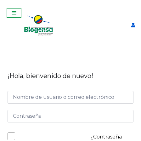
¡Hola, bienvenido de nuevo!
SALVA TU GANADO:
PRIMEROS AUXILIOS
BOVINOS MARZO 2026
$
150,00
+
ADD
¿Contraseña