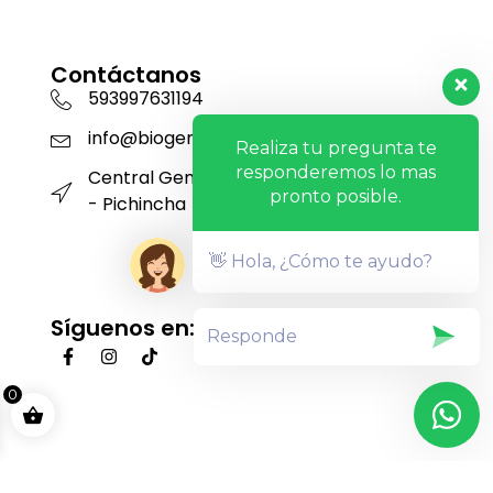
Contáctanos
593997631194
info@biogensa.com.ec
Realiza tu pregunta te
responderemos lo mas
Central Genética San Carlos - Machachi
pronto posible.
- Pichincha
👋 Hola, ¿Cómo te ayudo?
Síguenos en:
0