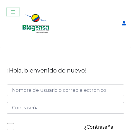
¡Hola, bienvenido de nuevo!
Curso Teórico-Práctico De
Inseminación Artificial En
Bovinos Enero 2026
$
320,00
+
ADD
¿Contraseña