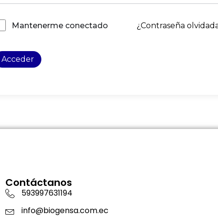
¿Contraseña olvidad
Mantenerme conectado
Acceder
Contáctanos
593997631194
info@biogensa.com.ec