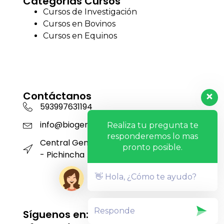
Categorías Cursos
Cursos de Investigación
Cursos en Bovinos
Cursos en Equinos
Contáctanos
593997631194
info@biogensa.com.ec
Realiza tu pregunta te
responderemos lo mas
Central Genética San Carlos - Machachi
pronto posible.
- Pichincha
👋 Hola, ¿Cómo te ayudo?
Síguenos en: