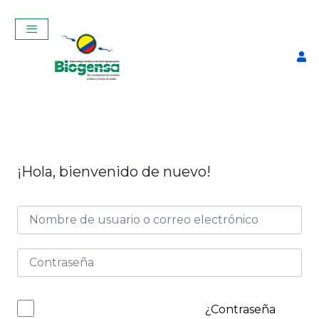
¡Hola, bienvenido de nuevo!
Curso Virtual de Manejo y
Producción de Ganado
Bovino-AGOSTO 2025
$
40,00
+
ADD
¿Contraseña