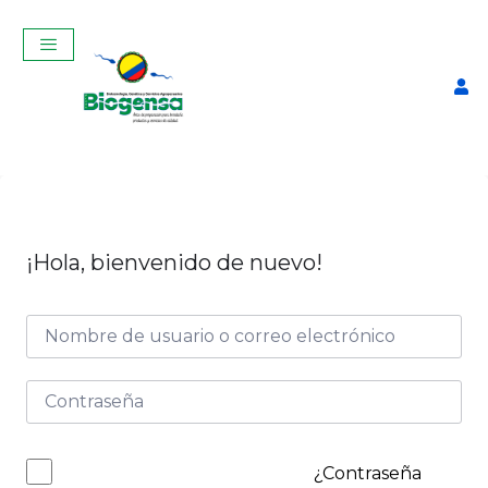
¡Hola, bienvenido de nuevo!
Curso Teórico-Práctico de
Ginecología, Palpación y
Ecografía Reproductiva en
vacas Junio 2025
$
350,00
+
ADD
¿Contraseña