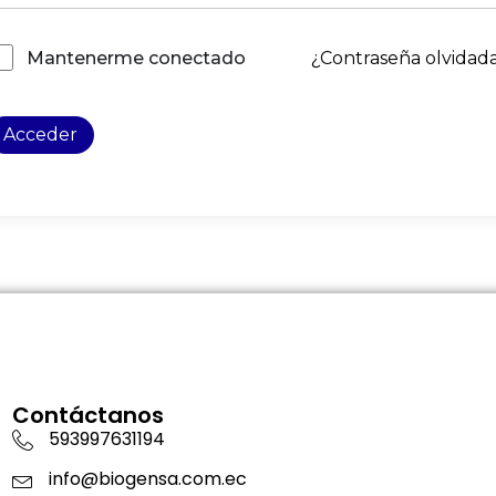
¿Contraseña olvidad
Mantenerme conectado
Acceder
Contáctanos
593997631194
info@biogensa.com.ec