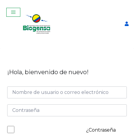
¡Hola, bienvenido de nuevo!
Curso Virtual de Manejo y
Producción de Ganado
Bovino-AGOSTO 2025
$
40,00
+
ADD
¿Contraseña