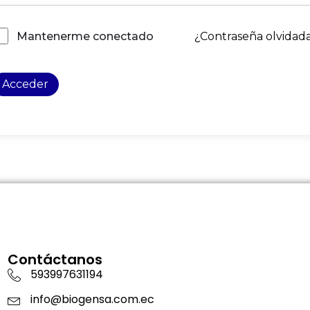
¿Contraseña olvidad
Mantenerme conectado
Acceder
Contáctanos
593997631194
info@biogensa.com.ec