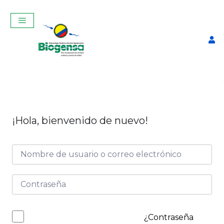
¡Hola, bienvenido de nuevo!
Curso Teórico-Práctico de
Ginecología, Palpación y
Ecografía Reproductiva en
vacas Agosto 2025
$
350,00
+
ADD
¿Contraseña