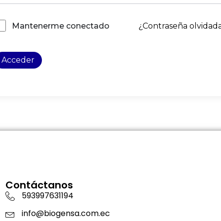
¿Contraseña olvidad
Mantenerme conectado
Acceder
Contáctanos
593997631194
info@biogensa.com.ec