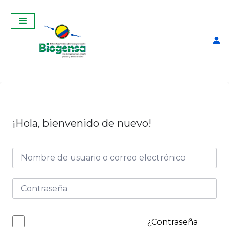
¡Hola, bienvenido de nuevo!
Termo de 10 kg
$
580,00
+
ADD
¿Contraseña