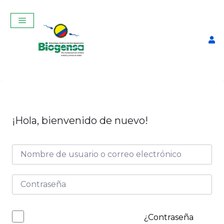
¡Hola, bienvenido de nuevo!
Termo de 3 kg
$
460,00
+
ADD
¿Contraseña