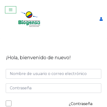
¡Hola, bienvenido de nuevo!
Curso Teórico-Práctico De
Inseminación Artificial En
Bovinos Junio 2026
$
320,00
+
ADD
¿Contraseña