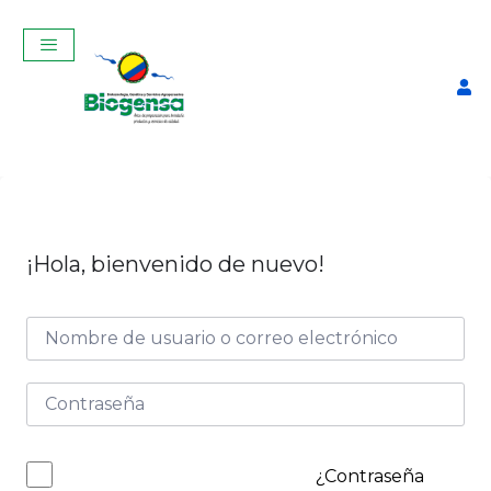
¡Hola, bienvenido de nuevo!
Curso Teórico-Práctico de
Ginecología, Palpación y
Ecografía Reproductiva en
vacas Febrero 2026
$
350,00
+
ADD
¿Contraseña