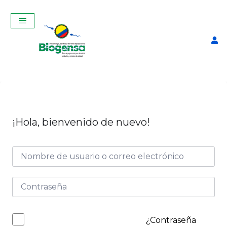
¡Hola, bienvenido de nuevo!
Curso Teórico-Práctico de
Ginecología, Palpación y
Ecografía Reproductiva en
vacas Junio 2025
$
350,00
+
ADD
¿Contraseña