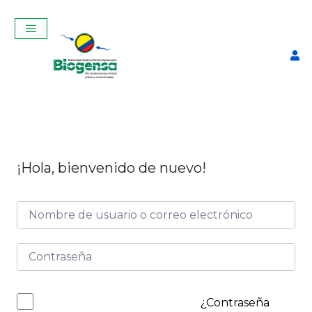
¡Hola, bienvenido de nuevo!
Utelin Litro
$
19,00
+
ADD
¿Contraseña