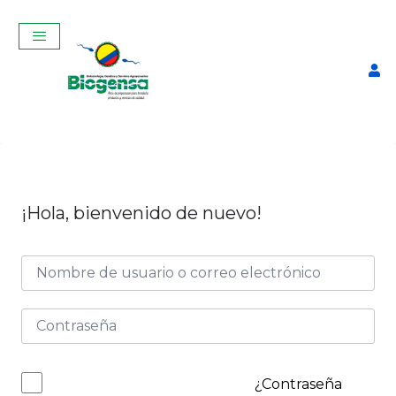
¡Hola, bienvenido de nuevo!
Chemise
$
32,00
+
ADD
¿Contraseña