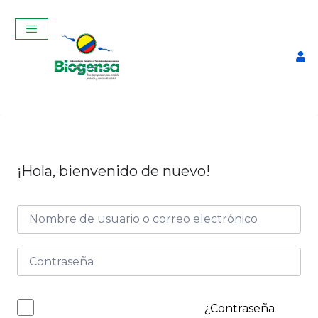
¡Hola, bienvenido de nuevo!
Curso Teórico-Práctico De
Inseminación Artificial En
Bovinos Enero 2026
$
320,00
+
ADD
¿Contraseña