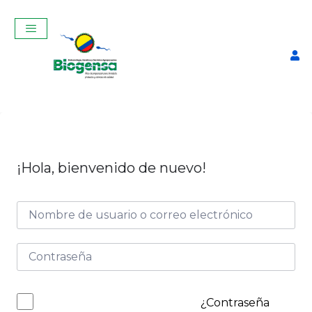
¡Hola, bienvenido de nuevo!
Detector de Celo
Autoadhesivo
$
65,00
+
ADD
¿Contraseña