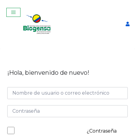
¡Hola, bienvenido de nuevo!
Curso Teórico-Práctico De
Inseminación Artificial En
Bovinos Mayo 2025
$
320,00
+
ADD
¿Contraseña