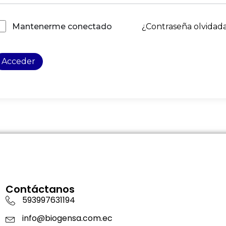
¿Contraseña olvidad
Mantenerme conectado
Acceder
Contáctanos
593997631194
info@biogensa.com.ec