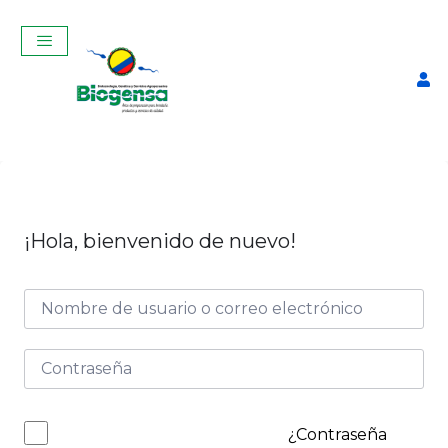
¡Hola, bienvenido de nuevo!
Curso Teórico-Práctico De
Inseminación Artificial En
Bovinos Octubre 2025
$
320,00
+
ADD
¿Contraseña