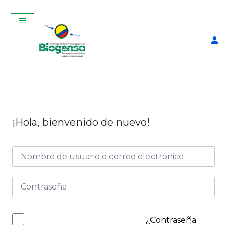
¡Hola, bienvenido de nuevo!
Examenes remediales
$
5,00
+
ADD
¿Contraseña