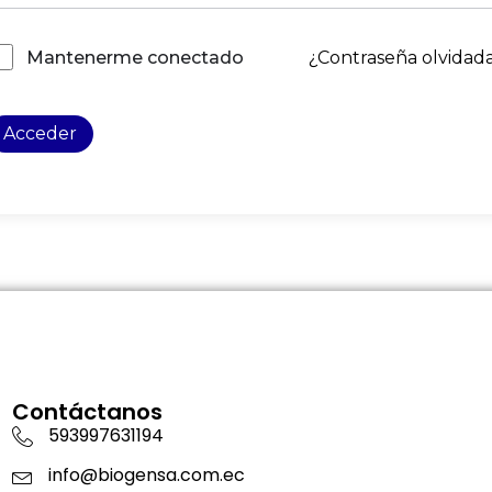
¿Contraseña olvidad
Mantenerme conectado
Acceder
Contáctanos
593997631194
info@biogensa.com.ec