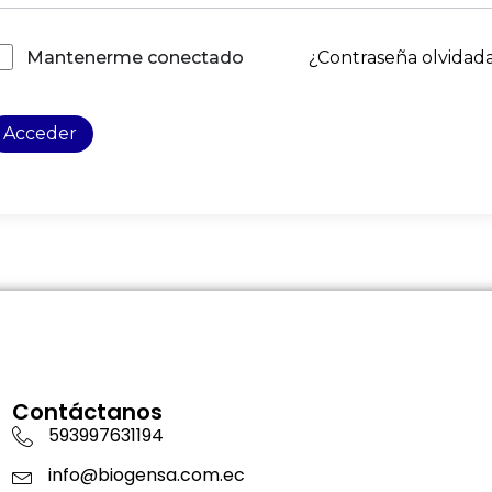
¿Contraseña olvidad
Mantenerme conectado
Acceder
Contáctanos
593997631194
info@biogensa.com.ec