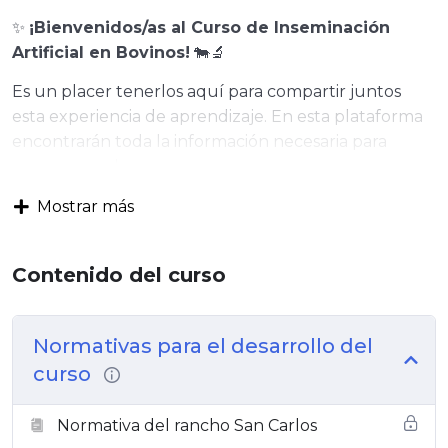
✨
¡Bienvenidos/as al Curso de Inseminación
Artificial en Bovinos!
🐄🔬
Es un placer tenerlos aquí para compartir juntos
esta experiencia de aprendizaje. En esta plataforma
encontrarán toda la información necesaria para
avanzar en el curso:
📌
¿Qué encontrarán aquí?
Mostrar más
✅ Normativas del curso para una mejor organización.
✅ Materiales de estudio actualizados y de fácil
Contenido del curso
acceso.
✅ Actividades diseñadas para fortalecer sus
conocimientos y habilidades.
Normativas para el desarrollo del
📢
Estamos aquí para acompañarlos en cada
curso
paso!
Si tienen dudas, no duden en consultarnos.
Normativa del rancho San Carlos
💡
¡Gracias por confiar en la calidad y excelencia