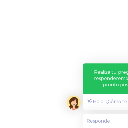
Realiza tu pre
responderemos
pronto posi
👋 Hola, ¿Cómo t