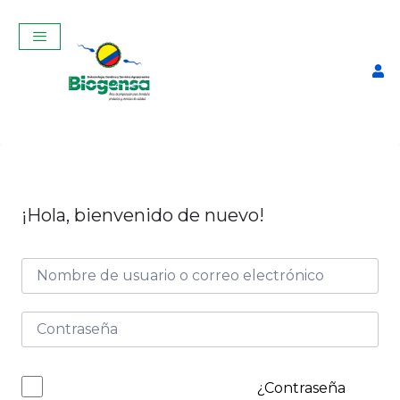
¡Hola, bienvenido de nuevo!
Curso Teórico-Práctico De
Inseminación Artificial En
Bovinos Enero 2026
$
320,00
+
ADD
¿Contraseña