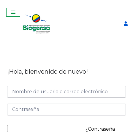
¡Hola, bienvenido de nuevo!
Curso Teórico-Práctico De
Inseminación Artificial En
Bovinos Junio 2025
$
320,00
+
ADD
¿Contraseña