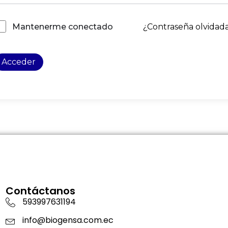
¿Contraseña olvidad
Mantenerme conectado
Acceder
Contáctanos
593997631194
info@biogensa.com.ec